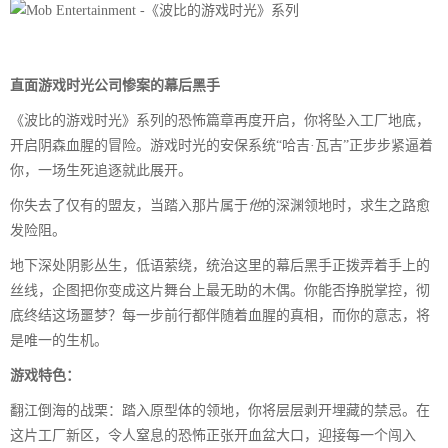
直面游戏时光公司惨案的幕后黑手
《波比的游戏时光》系列的恐怖篇章再度开启，你将坠入工厂地底，
开启阴森血腥的冒险。游戏时光的安保系统“哈吉·瓦吉”正步步紧逼着
你，一场生死追逐就此展开。
你失去了仅有的盟友，当踏入那片属于
他
的深渊领地时，求生之路愈
发险阻。
地下深处阴影丛生，低语萦绕，统治这里的幕后黑手正拨弄着手上的
丝线，企图把你变成这片舞台上最无助的木偶。你能否挣脱掌控，彻
底终结这场噩梦？每一步前行都伴随着血腥的真相，而你的意志，将
是唯一的生机。
游戏特色：
翻江倒海的战栗：踏入原型体的领地，你将层层剥开埋藏的禁忌。在
这片工厂新区，令人窒息的恐怖正张开血盆大口，迎接每一个闯入