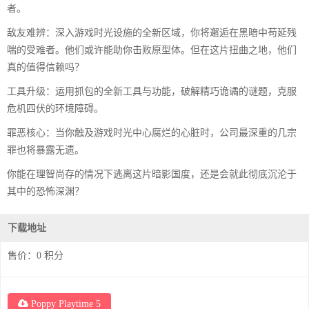
者。
敌友难辨：深入游戏时光设施的全新区域，你将邂逅在黑暗中苟延残
喘的受难者。他们或许能助你击败原型体。但在这片扭曲之地，他们
真的值得信赖吗？
工具升级：运用抓包的全新工具与功能，破解精巧诡谲的谜题，克服
危机四伏的环境障碍。
罪恶核心：当你触及游戏时光中心腐烂的心脏时，公司最深重的几宗
罪也将暴露无遗。
你能在理智尚存的情况下逃离这片暗影国度，还是会就此彻底沉沦于
其中的恐怖深渊？
下载地址
售价：
0
积分
Poppy Playtime 5