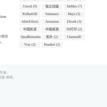
(54)
(10)
Unreal
(9)
独立动画
3dsMax
(7)
(8)
KitBash3D
Substance
Maya
(5)
ion
(6)
(5)
AfterEffects
Artstation
Zbrush
(3)
(4)
(4)
中国民谣
中国摇滚
3D打印
(2)
(2)
(2)
D模型
QuadRemesher
拓扑
(2)
Cinema4D
(2)
(2)
...
Vray
(2)
Houdini
(2)
源存储。
复,谢谢。