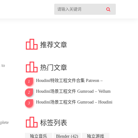

推荐文章

 to
热门文章
Houdini特效工程文件合集 Patreon –
1
Everything CG
Houdini场景工程文件 Gumroad – Vellum
2
Grain, Tire in Sand, Simulation Houdini
Houdini场景工程文件 Gumroad – Houdini
3
Scene
Motion Graphic Scene

标签列表
ete
独立音乐
Blender
(42)
独立游戏