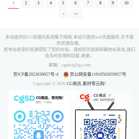
1
2
3
4
5
6
7
8
9
10
›
››
本站提供的CG资源均系收集于网络,本站只提供web页面服务,并不提
供资源存储。
若本站收录的资源侵犯了您的权益，请给网页底部邮箱地址来信,我们
会及时处理和回复,谢谢。
邮箱：cgsdcn@qq.com
京ICP备2023030657号-4
京公网安备11010502059927号
Copyright © 2026
CG商店,素材零元购!