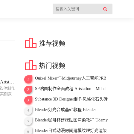

推荐视频

热门视频
Quixel Mixer与Midjourney人工智能PRB
1
SP贴图制作全面教程 Artstation – Milad Kambari – Substance Painter Master Course
纹理贴图制作视频教程
ter软件制作
SP贴图制作全面教程 Artstation – Milad
2
个实例教
Kambari – Substance Painter Master Course
观看
Substance 3D Designer制作风格化石头砖
3
i
块材质！附带原文件下载
Blender灯光合成基础教程 Blender
sional
4
Lighting & Compositing For Beginners
Blender咖啡杯建模贴图渲染教程 Udemy
5
– Create a Realistic Coffee Cup in Blender
Blender日式动漫房间建模纹理灯光渲染
6