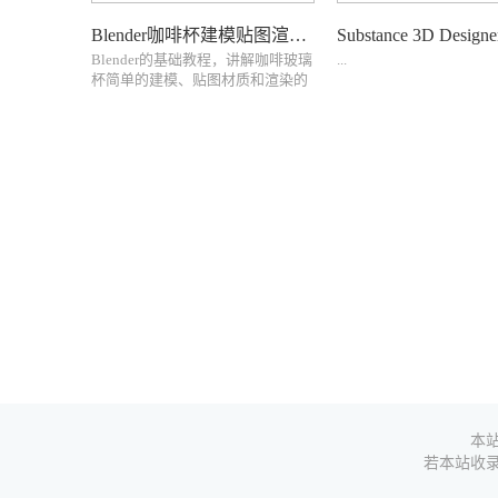
Blender咖啡杯建模贴图渲染教程 Udemy – Create a Realistic Coffee Cup in Blender
Blender的基础教程，讲解咖啡玻璃
...
杯简单的建模、贴图材质和渲染的
整个流程This course is designed to
teach you the process of creating a
lifelike Cinnamon Latte cup...
本
若本站收