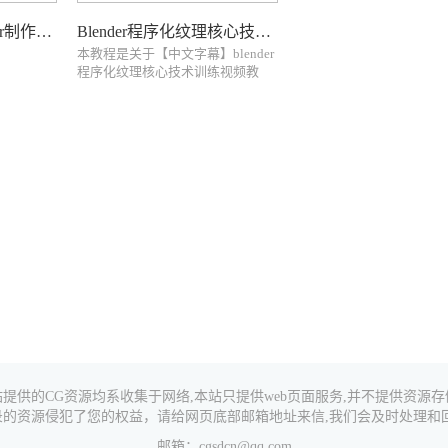
Substance 3D Designer制作风格化石头砖块材质！附带原文件下载
Blender程序化纹理核心技术训练视频教程
本教程是关于【中文字幕】blender
程序化纹理核心技术训练视频教
程，时长：6小时9分，大小：4
GB，格式：MP4高清视频格式，教
程使用软件：Blender，附源文件，
共32章节...
站提供的CG资源均系收集于网络,本站只提供web页面服务,并不提供资源存
录的资源侵犯了您的权益，请给网页底部邮箱地址来信,我们会及时处理和回
邮箱：cgsdcn@qq.com