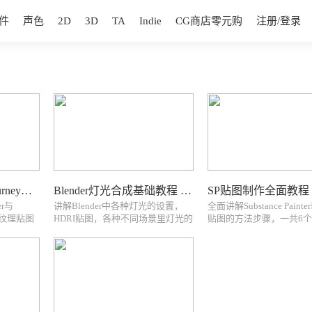
件
声色
2D
3D
TA
Indie
CG商店零元购
注册/登录
Quixel Mixer与Midjourney人工智能PRB纹理贴图制作视频教程
Blender灯光合成基础教程 Blender Lighting & Compositing For Beginners
er与
讲解Blender中各种灯光的设置，
全面讲解Substance Pain
RB纹理贴图
HDRI贴图，各种不同场景里灯光的
贴图的方法步骤，一共6
时03
使用等Master the art of lighting and
程，从新手到高级都可以
4高清视频
compositing in Blender with our
Guided by instructor Mehd
xel
beginner-friendly course. Elevate
Beheshti, a seasoned profes
ender，作
yo...
with over 4 yea...