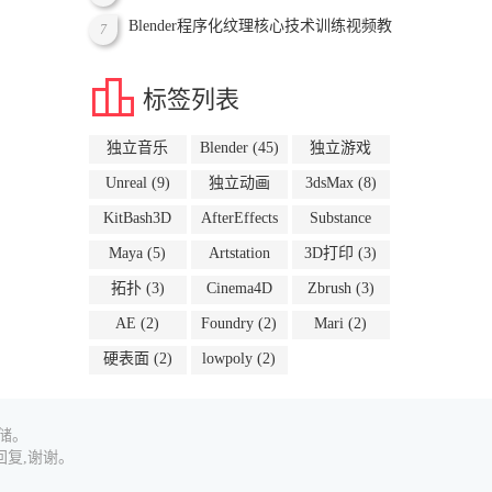
Aniket Rawat - Create a Stylized Anime
Blender程序化纹理核心技术训练视频教
7
Room in Blender
程

标签列表
独立音乐
Blender
(45)
独立游戏
(63)
(10)
Unreal
(9)
独立动画
3dsMax
(8)
(8)
KitBash3D
AfterEffects
Substance
(6)
(5)
(5)
Maya
(5)
Artstation
3D打印
(3)
(4)
拓扑
(3)
Cinema4D
Zbrush
(3)
(3)
AE
(2)
Foundry
(2)
Mari
(2)
硬表面
(2)
lowpoly
(2)
储。
复,谢谢。