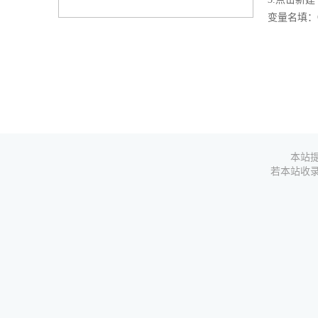
变量名填：QT
本站提
若本站收