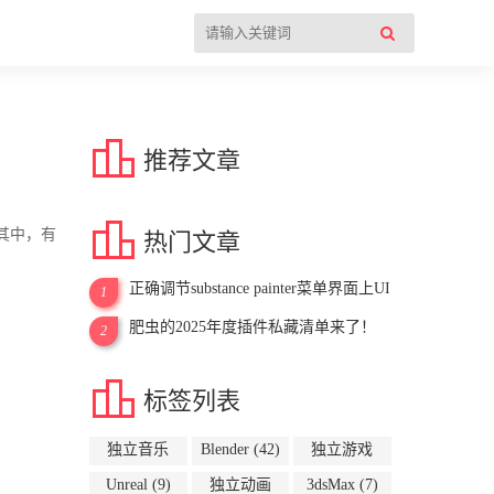

推荐文章

这其中，有
热门文章
正确调节substance painter菜单界面上UI
1
字体大小
肥虫的2025年度插件私藏清单来了！
2

标签列表
独立音乐
Blender
(42)
独立游戏
(54)
(10)
Unreal
(9)
独立动画
3dsMax
(7)