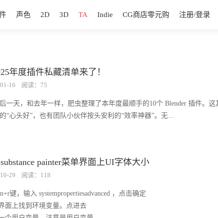
件
声色
2D
3D
TA
Indie
CG商店零元购
注册/登录
025年度插件私藏清单来了！
01-16
阅读：75
最后一天，和去年一样，肥虫整理了本年度最顺手的10个 Blender 插件。
的“心头好”，也有团队小伙伴按头安利的“效率神器”。无...
bstance painter菜单界面上UI字体大小
10-29
阅读：118
n+r键，输入 systempropertiesadvanced ，点击确定
的界面上找到环境变量。点进去
建一个用户变量，注意是用户变量。