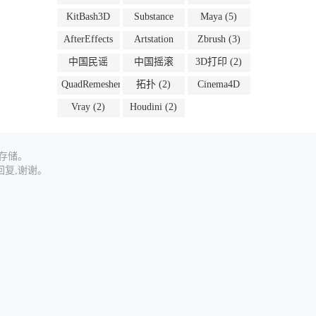
(8)
KitBash3D
Substance
Maya
(5)
(6)
(5)
AfterEffects
Artstation
Zbrush
(3)
(4)
(4)
中国民谣
中国摇滚
3D打印
(2)
(2)
(2)
QuadRemesher
拓扑
(2)
Cinema4D
(2)
(2)
Vray
(2)
Houdini
(2)
源存储。
复,谢谢。