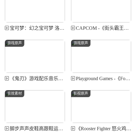
宝可梦：幻之宝可梦 洛奇亚爆诞 动画配乐音乐素材
CAPCOM -《街头霸王》系列 游戏原声
游戏原声
游戏原声
《鬼刃》游戏配乐音乐素材
Playground Games -《Forza Horizon 地平线》游戏原声大碟
音效素材
影视原声
脚步声声皮鞋高跟鞋运动鞋等摩擦音效库 Blastwave FX - Footsteps Bible
《Rooster Fighter 怒火鸡头》动画原声