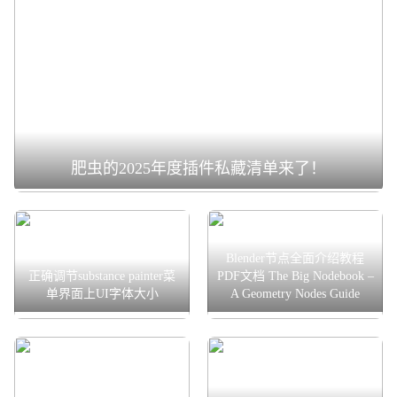
肥虫的2025年度插件私藏清单来了！
Blender节点全面介绍教程
正确调节substance painter菜
PDF文档 The Big Nodebook –
单界面上UI字体大小
A Geometry Nodes Guide