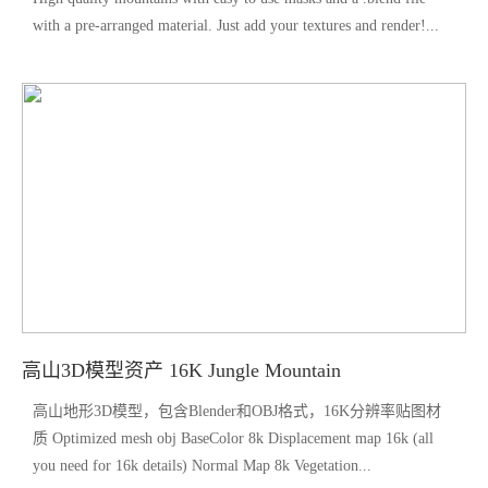
with a pre-arranged material. Just add your textures and render!...
高山3D模型资产 16K Jungle Mountain
高山地形3D模型，包含Blender和OBJ格式，16K分辨率贴图材
质 Optimized mesh obj BaseColor 8k Displacement map 16k (all
you need for 16k details) Normal Map 8k Vegetation...