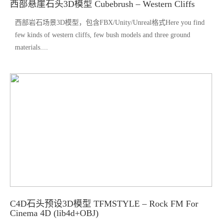
西部悬崖石头3D模型 Cubebrush – Western Cliffs
西部岩石场景3D模型，包含FBX/Unity/Unreal格式Here you find
few kinds of western cliffs, few bush models and three ground
materials....
C4D石头预设3D模型 TFMSTYLE – Rock FM For
Cinema 4D (lib4d+OBJ)