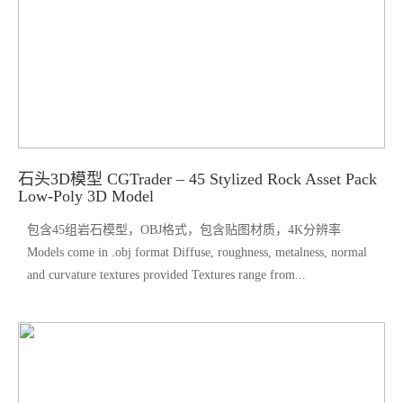
石头3D模型 CGTrader – 45 Stylized Rock Asset Pack
Low-Poly 3D Model
包含45组岩石模型，OBJ格式，包含贴图材质，4K分辨率
Models come in .obj format Diffuse, roughness, metalness, normal
and curvature textures provided Textures range from...