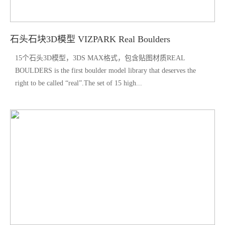
石头石块3D模型 VIZPARK Real Boulders
15个石头3D模型，3DS MAX格式，包含贴图材质REAL
BOULDERS is the first boulder model library that deserves the
right to be called “real”.The set of 15 high...