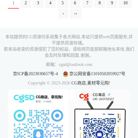
1
2
3
4
5
6
7
8
9
10
›
››
本站提供的CG资源均系收集于各大网站,本站只提供web页面服务,并
不提供资源存储。
若本站收录的资源侵犯了您的权益，请给网页底部邮箱地址来信,我们
会及时处理和回复,谢谢。
邮箱：cgsd@outlook.com
京ICP备2023030657号-4
京公网安备11010502059927号
Copyright © 2023-2026
CG商店,素材零元购!