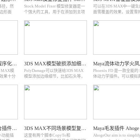
制路径，然
Stock Model Fixer 模型修复器是一
可以在3DS MAX中一键
边形面
个强大的工具，用于在添加到主项
面雪覆盖的效果，设置雪
iRail
目场景之前优化和准备模型。您还
覆盖位置等PolySnow is a 
ong your
可以修复和优化当前场景中的模
plugin that creates realisti
 drawn
型。当使用具有3ddd / 3dsky，
with a click. You just select
cgtrader，hotpie...
ob...
3DS MAX模型一键程序化切割插件 PolySlicer
3DS MAX模型破损添加细节纹理雕刻插件 PolyDamage
S MAX模
PolyDamage可以快速给3DS MAX
Phoenix FD 是一款全能的 
效果十分
模型添加边缘细节，比如石头等，
体动力学插件。可以模拟
x plugin
模拟真实纹理雕刻效果PolyDamage
焰，烟雾，液体，海洋，
itures in a
plugin is a tool to quickly add
气等等效果。Phoenix FD fo
vi...
damage and imperfections to models.
新增功能:FLIP 解算器 
Nothing...
的流体解算器。快...
3DS MAX小功能集合插件 KeyHydra 系列版本下载
3DS MAX不同场景模型复制粘贴插件 Copitor
的小功能插
这里有两个脚本CopyTo和
AhogeOur aim is to simplif