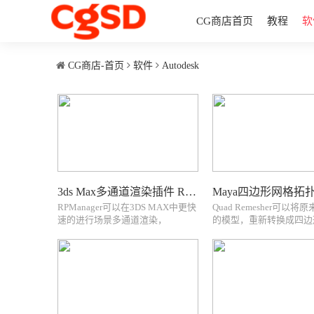
CG商店首页
教程
软
CG商店-首页
软件
Autodesk
3ds Max多通道渲染插件 RPManager
RPManager可以在3DS MAX中更快
Quad Remesher可以将
速的进行场景多通道渲染，
的模型，重新转换成四边
RPManager is an extension for
Quad Remesher is an auto
Autodesk 3dsmax which makes the
remeshing (or auto retopo
task of managing multiple render
technology.支持的软件版
passes from a...
版本支...