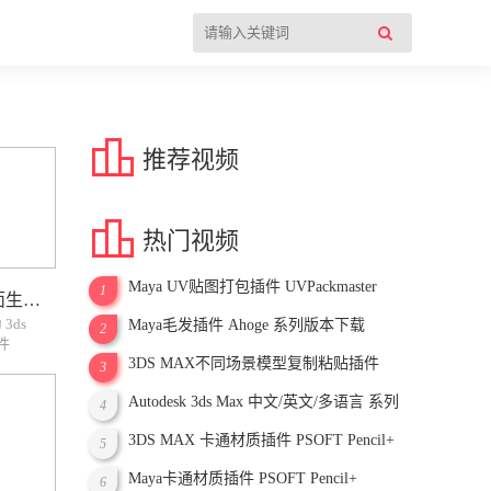

推荐视频

热门视频
Maya UV贴图打包插件 UVPackmaster
1
3ds Max 建筑墙面地面生成制作插件 FloorGen Tools
Pro
 3ds
Maya毛发插件 Ahoge 系列版本下载
2
件
ator 和
3DS MAX不同场景模型复制粘贴插件
3
，核心功能
Copitor
Autodesk 3ds Max 中文/英文/多语言 系列
wnj;及
4
版本下载
3DS MAX 卡通材质插件 PSOFT Pencil+
5
Maya卡通材质插件 PSOFT Pencil+
6