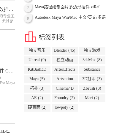
Maya路径绘制面片多边形插件 ziRail
7
3DS MAX UV贴图修改插件破解版 PolyUnwrapper v4.5.0 for 3ds Max
完整的专业工
Autodesk Maya Win/Mac 中文/英文/多语
8
，尤其是
言 各版本下载
它包含了
于提高你

标签列表
独立音乐
Blender
(45)
独立游戏
(63)
(10)
Unreal
(9)
独立动画
3dsMax
(8)
(8)
KitBash3D
AfterEffects
Substance
Maya路径弯曲编辑插件 GS Curvetools
(6)
(5)
(5)
S
Maya
(5)
Artstation
3D打印
(3)
 For Maya
(4)
程GS
拓扑
(3)
Cinema4D
Zbrush
(3)
a中制作比如
(3)
AE
(2)
Foundry
(2)
Mari
(2)
面片，从
硬表面
(2)
lowpoly
(2)
3DS MAX雪覆盖模拟插件 PolySnow Plus