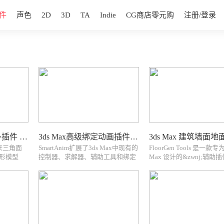
件
声色
2D
3D
TA
Indie
CG商店零元购
注册/登录
Maya四边形网格拓扑插件 Exoside QuadRemesher For Maya
3ds Max高级绑定动画插件 SmartAnim for 3ds Max
原来三角面
SmartAnim扩展了3ds Max中现有的
FloorGen Tools 是一款专为
形模型
控制器、求解器、辅助工具和绑定
Max 设计的&zwnj;辅助插
matic quad
工具集，使动画师能够创建比以往
&zwnj;，通常与 FloorGener
logy)
更复杂、更精细的动画。
MultiTexture 配合使用
本： V1.3
SmartAnim is a new advanced
是实现&zwnj;木地板上墙&z
rigging and animatio...
墙面纹理生成...