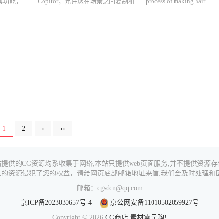
具功能，
Copitor，允许您在场景之间复制和
process of making hair.
、建模、
移动对象。脚本CopyTo允许您在不
我们的目标是简化头发制作过
积切片等
同 3Ds Max 窗口之间复制对象。脚
ckage
本非常有用且易于使用。
支持的软件版本： 3dsMax 20...
1
2
›
››
站提供的CG资源均系收集于网络,本站只提供web页面服务,并不提供资源存
录的资源侵犯了您的权益，请给网页底部邮箱地址来信,我们会及时处理和回
邮箱：cgsdcn@qq.com
京ICP备2023030657号-4
京公网安备11010502059927号
Copyright © 2026
CG商店,素材零元购!