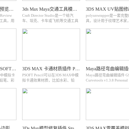
FBX模型和动画快速预览工具 Autodesk FBX Review
3ds Max Maya交通工具模拟动画插件 Craft Director Studio for 3ds Max Maya
 Review
Craft Director Studio是一个给汽
polyunwrapper是一套
工具，用
车、坦克、卡车或飞机等交通工具
具，设计用于纹理艺术家
源和动
提供动画解决方案的软件，内置包
建筑和游戏行业艺术家。
户无需使用
含多个已经绑定好的模型，可以直
大量的功能，将大大有助
D 内容，有
接使用，方便制作动画演示Craft
的贴图展开的工作流程。
Director Stud...
PolyUnwrapper is a c...
Maya卡通材质插件 PSOFT Pencil+
3DS MAX 卡通材质插件 PSOFT Pencil+
aya中模拟卡
PSOFT Pencil可以在3DS MAX中模
Maya路径弯曲编辑插件 G
铅笔、彩
拟卡通效果材质，比如水彩、铅
Curvetools v1.3.8 Personal
aya is a
笔、彩笔等PSOFT Pencil+ 4 for 3ds
2017-2025 Win + 使用教
ng plugin
Max is a non-photorealistic
CurveTools 可以在May
pear...
rendering plugin which can
头发、绳子等效果的曲线
reproduce the...
简单的曲线到...
Maya路径绘制面片多边形插件 ziRail
3Ds Max模型修复插件 Stock Model Fixer