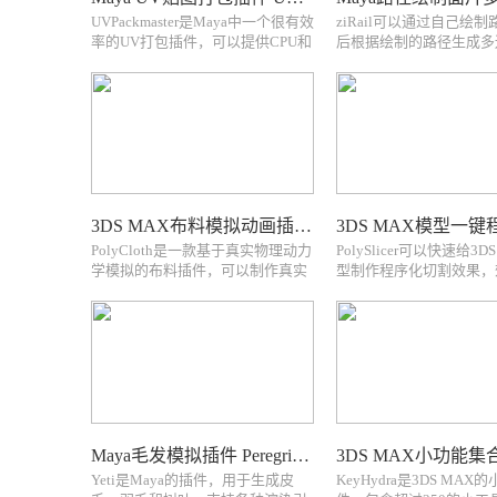
UVPackmaster是Maya中一个很有效
ziRail可以通过自己绘
率的UV打包插件，可以提供CPU和
后根据绘制的路径生成多
CUDA两种计算方法，打包方式更
片，可以调节面片的布线等z
加智能Pack thousands of UV islands
creates patch polygons al
in seconds on the CPU. Pack even
strokes. These strokes are
faster wi...
direct...
3DS MAX布料模拟动画插件 PolyCloth
PolyCloth是一款基于真实物理动力
PolySlicer可以快速给3D
学模拟的布料插件，可以制作真实
型制作程序化切割效果，
的布料褶皱效果PolyCloth V2 is a
不错PolySlicer is a 3dsMa
multi-threaded & C++, physics based
for creating parametric furn
cloth brushes plugin for 3dsMax...
few seconds. PolySlicer pro
Maya毛发模拟插件 Peregrine Labs Yeti 各版本下载
Yeti是Maya的插件，用于生成皮
KeyHydra是3DS MAX