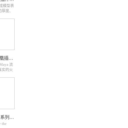
生成模型表
的厚度、
3DSMax
c snow
 your
Maya流体动力学火凤凰插件 PhoenixFD
Maya 流
真实的火
泼溅，雾
r Maya
更快更真实
Maya毛发插件 Ahoge 系列版本下载
y the