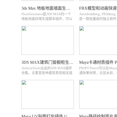
3ds Max 地板地面墙面生成制作插件 FloorGenerator Pro For 3ds Max
FloorGenerator是3DS MAX的一个
Autodesk&reg; FBX&reg;
地板地面纹理生成脚本插件，可以
是一款轻量级的独立软件
制作多种多样纹理的模板地面等，
于快速高效地查看 3D 资
对室内建筑建模十分节约时间
画。FBX Review 让用
FloorGenerator is a script for 3dsmax
3D 创作工具就能查看 3
which gen...
助于加快资源...
3DS MAX建筑门窗橱柜生成器插件合集 ArchVizTools Generators Collection
ArchvizTools出品的3DS MAX插件
PSOFT Pencil可以在M
合集，主要是各种建筑表现相关插
通效果材质，比如水彩、
件，比如窗户、百叶窗、门、橱
笔等PSOFT Pencil+ 4 for M
柜、道路等，具体包含：
non-photorealistic renderi
Aluminum Window Generator 2.0
which can reproduce the ap
Backdrop Generator 2.0 Bil...
Maya UV贴图打包插件 UVPackmaster Pro