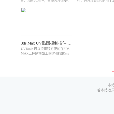
毛、羽毛和树叶，支持各种渲染引
件，包含超过350的小工
擎包括Pixars Renderman 3Delight
加快工作流程，比如布尔
Chaos Groups Vray 和Solid Angles
线性克隆、圆形克隆、体
Arnold。Yeti is Peregrine Labs
多种功能KeyHydra Is A Pa
product to...
Including : Shortcut...
3ds Max UV贴图控制插件 UV Tools
UVTools 可以很直观方便的在3DS
MAX上控制模型上的UV贴图Easy
to use uv mapping tools for Archviz
and not only安装步骤： 拖到3DS
MAX视窗完成安装即可支持的软件
版本： UVT...
本
若本站收