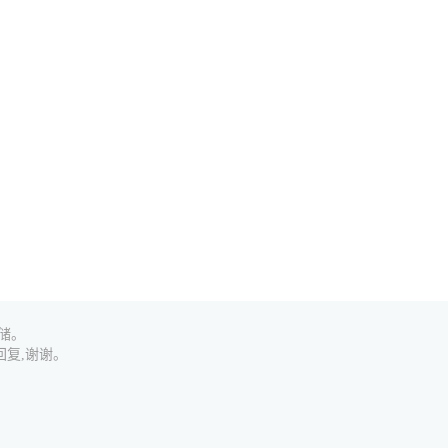
程....
储。
复,谢谢。