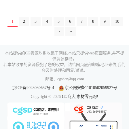
1
2
3
4
5
6
7
8
9
10
›
››
本站提供的CG资源均系收集于网络,本站只提供web页面服务,并不提
供资源存储。
若本站收录的资源侵犯了您的权益，请给网页底部邮箱地址来信,我们
会及时处理和回复,谢谢。
邮箱：cgsdcn@qq.com
京ICP备2023030657号-4
京公网安备11010502059927号
Copyright © 2026
CG商店,素材零元购!