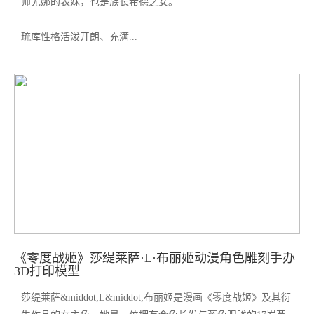
师尤娜的表妹，也是族长希德之女。
琉库性格活泼开朗、充满...
《零度战姬》莎缇莱萨·L·布丽姬动漫角色雕刻手办
3D打印模型
莎缇莱萨&middot;L&middot;布丽姬是漫画《零度战姬》及其衍