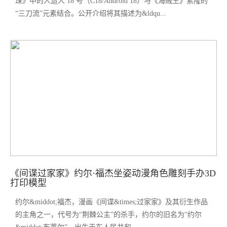
珠》中的人造人 18 号（C18/Android 18）与《海贼王》索隆的
“三刀流”元素结合。公开介绍将其描述为&ldqu...
《间谍过家家》约尔·福杰坐姿动漫角色雕刻手办3D
打印模型
约尔&middot;福杰，漫画《间谍&times;过家家》及其衍生作品
的主角之一，代号为“荆棘公主”的杀手，约尔的旧名为“约尔