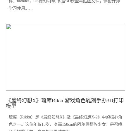
件：blender，UE虚幻引擎, 包含3D模型与贴图文件，供设计师
学习使用。...
《最终幻想X》琉库Rikku游戏角色雕刻手办3D打印
模型
琉库（Rikku）是《最终幻想X》及《最终幻想X-2》中的核心角
色之一。这位年仅15岁、身高158cm的阿尔贝德族少女，是召唤