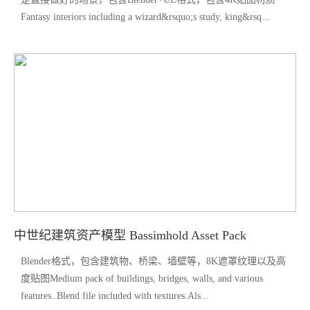
Fantasy interiors including a wizard&rsquo;s study, king&rsq...
中世纪建筑资产模型 Bassimhold Asset Pack
Blender格式，包含建筑物、桥梁、墙壁等，8K遮罩纹理以及高
度贴图Medium pack of buildings, bridges, walls, and various
features..Blend file included with textures.Als...