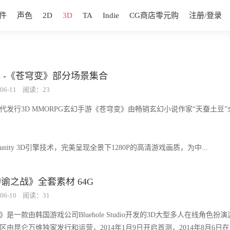
件
声色
2D
3D
TA
Indie
CG商店零元购
注册/登录
 -《苍穹变》部分场景集合
06-11
阅读：23
代发行3D MMORPG玄幻手游《苍穹变》由畅销玄幻小说作家“天蚕土豆”
nity 3D引擎技术，完美呈现全景下1280P的高清游戏画质，为中...
 神谕之战》全套素材 64G
06-10
阅读：31
是一款由韩国游戏公司Bluehole Studio开发的3D大型多人在线角色扮
区由昆仑万维独家发行和运营，2014年1月9日开启首测，2014年8月6日