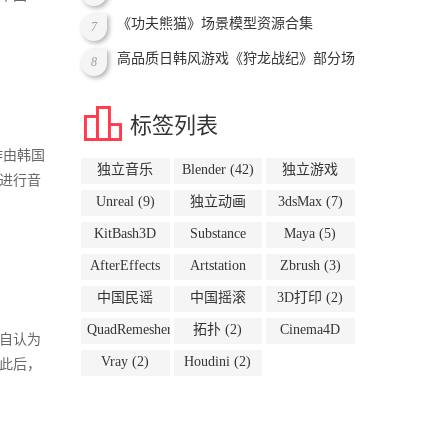
《功夫熊猫》场景模型资源合集
7
高品质日韩风游戏《狩龙战纪》部分场
8
景资源

标签列表
作由韩国
独立音乐
Blender
(42)
独立游戏
进行音
(54)
(10)
Unreal
(9)
独立动画
3dsMax
(7)
(8)
KitBash3D
Substance
Maya
(5)
(6)
(5)
AfterEffects
Artstation
Zbrush
(3)
(4)
(4)
中国民谣
中国摇滚
3D打印
(2)
(2)
(2)
QuadRemesher
拓扑
(2)
Cinema4D
自认为
(2)
(2)
Vray
(2)
Houdini
(2)
此后，