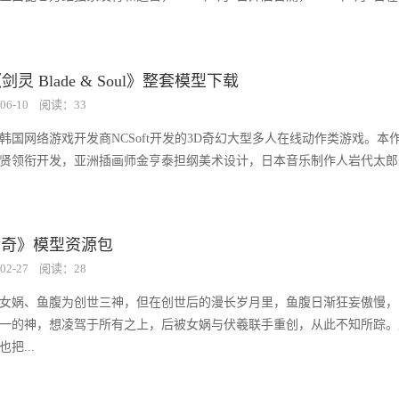
《剑灵 Blade & Soul》整套模型下载
06-10
阅读：33
韩国网络游戏开发商NCSoft开发的3D奇幻大型多人在线动作类游戏。本
贤领衔开发，亚洲插画师金亨泰担纲美术设计，日本音乐制作人岩代太郎
传奇》模型资源包
02-27
阅读：28
女娲、鱼腹为创世三神，但在创世后的漫长岁月里，鱼腹日渐狂妄傲慢，
一的神，想凌驾于所有之上，后被女娲与伏羲联手重创，从此不知所踪。
把...