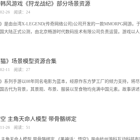
日韩风游戏《狩龙战纪》部分场景资源
02-26
阅读：24
是由台湾X-LEGEND(传奇网络公司)公司开发的一款MMORPG网游。于2
中国大陆正式公测，由北京畅游时代数码技术有限公司负责运营。游戏以
熊猫》场景模型资源合集
02-11
阅读：27
》系列手游以08年同名电影为蓝本，经原作东方梦工厂的倾力支持，将
国古代为背景，其景观、布景、服装以至食物均充满中国元素。故事讲述
空 主角天命人模型 带骨骼绑定
11-26
阅读：51
 主角天命人模型 带骨骼绑定 《黑神话：悟空》是由杭州游科互动科技有