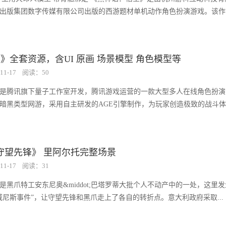
出版集团数字传媒有限公司出版的西游题材单机动作角色扮演游戏。该作
》全套资源，含UI 原画 场景模型 角色模型等
11-17
阅读：50
是腾讯旗下量子工作室开发，腾讯游戏运营的一款大型多人在线角色扮演
暗黑类型网游，采用自主研发的AGE引擎制作，为玩家创造极致的战斗
to《守望先锋》 里阿尔托完整场景
11-17
阅读：31
是黑爪特工安东尼奥&middot;巴塔罗蒂大批个人不动产中的一处，这里
威尼斯事件”，让守望先锋和黑爪走上了各自的转折点。意大利政府采取...