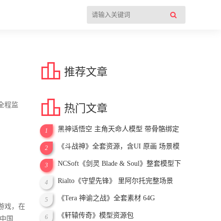

推荐文章

全程监
热门文章
黑神话悟空 主角天命人模型 带骨骼绑定
1
《斗战神》全套资源，含UI 原画 场景模
2
型 角色模型等
NCSoft《剑灵 Blade & Soul》整套模型下
3
载
Rialto《守望先锋》 里阿尔托完整场景
4
《Tera 神谕之战》全套素材 64G
5
演游戏，在
《轩辕传奇》模型资源包
6
在中国