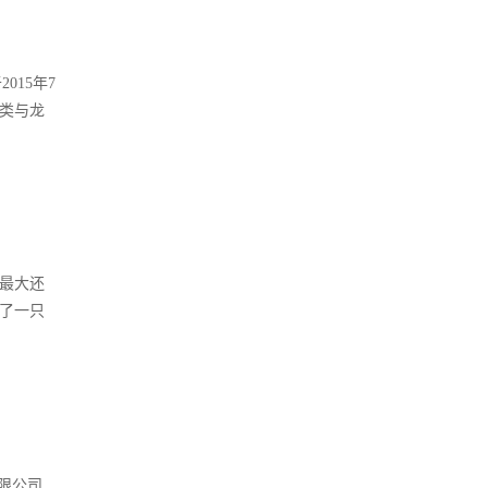
015年7
人类与龙
尽最大还
了一只
限公司